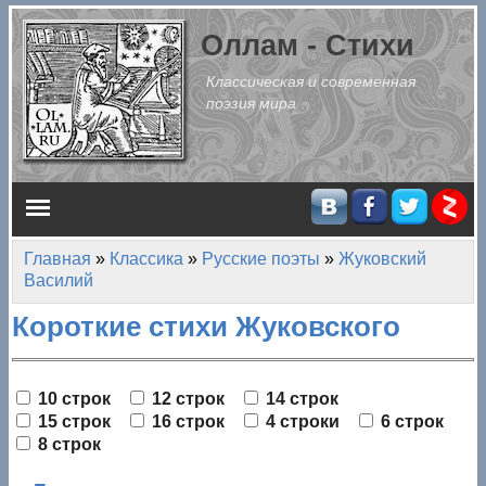
Перейти к основному содержанию
Оллам - Стихи
Классическая и современная
поэзия мира
Главное меню
Главная
»
Классика
»
Русские поэты
»
Жуковский
Вы здесь
Василий
Короткие стихи Жуковского
10 строк
12 строк
14 строк
15 строк
16 строк
4 строки
6 строк
8 строк