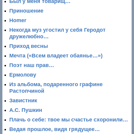
Был у меня товарищ…
Приношение
Homer
Некогда муз угостил у себя Геродот
дружелюбно…
Приход весны
Мечта («Всем владеет обаянье…»)
Поэт наш прав…
Ермолову
Из альбома, подаренного графине
Растопчиной
Завистник
А.С. Пушкин
Плачь о себе: твое мы счастье схоронили…
Ведая прошлое, видя грядущее…