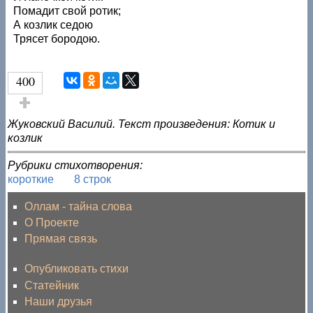
Помадит свой ротик;
А козлик седою
Трясет бородою.
400
Голос за!
Жуковский Василий. Текст произведения: Котик и
козлик
Рубрики стихотворения:
короткие
8 строк
Оллам - тайна слова
О Проекте
Прямая связь
Опубликовать стихи
Статейник
Наши друзья