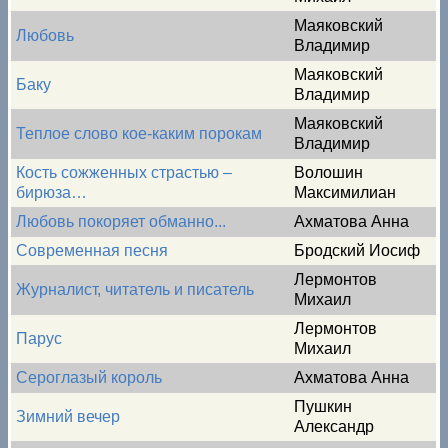
Маяковский
Любовь
Владимир
Маяковский
Баку
Владимир
Маяковский
Теплое слово кое-каким порокам
Владимир
Кость сожженных страстью –
Волошин
бирюза…
Максимилиан
Любовь покоряет обманно...
Ахматова Анна
Современная песня
Бродский Иосиф
Лермонтов
Журналист, читатель и писатель
Михаил
Лермонтов
Парус
Михаил
Сероглазый король
Ахматова Анна
Пушкин
Зимний вечер
Александр