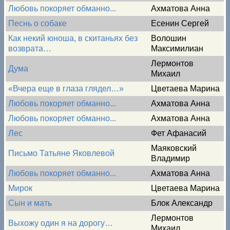
Любовь покоряет обманно...
Ахматова Анна
Песнь о собаке
Есенин Сергей
Как некий юноша, в скитаньях без
Волошин
возврата…
Максимилиан
Лермонтов
Дума
Михаил
«Вчера еще в глаза глядел…»
Цветаева Марина
Любовь покоряет обманно...
Ахматова Анна
Любовь покоряет обманно...
Ахматова Анна
Лес
Фет Афанасий
Маяковский
Письмо Татьяне Яковлевой
Владимир
Любовь покоряет обманно...
Ахматова Анна
Мирок
Цветаева Марина
Сын и мать
Блок Александр
Лермонтов
Выхожу один я на дорогу…
Михаил