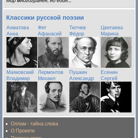
Мир многогранен, но един...
Классики русской поэзии
Ахматова
Фет
Тютчев
Цветаева
Анна
Афанасий
Фёдор
Марина
Маяковский
Лермонтов
Пушкин
Есенин
Владимир
Михаил
Александр
Сергей
Оллам - тайна слова
О Проекте