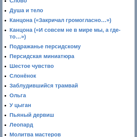
Слово
Душа и тело
Канцона («Закричал громогласно…»)
Канцона («И совсем не в мире мы, а где-
то…»)
Подражанье персидскому
Персидская миниатюра
Шестое чувство
Слонёнок
Заблудившийся трамвай
Ольга
У цыган
Пьяный дервиш
Леопард
Молитва мастеров