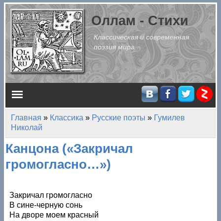
Перейти к основному содержанию
Оллам - Стихи
Классическая и современная
поэзия мира
Главное меню
Главная
»
Классика
»
Русские поэты
»
Гумилев
Вы здесь
Николай
Канцона («Закричал
громогласно…»)
Закричал громогласно
В сине-черную сонь
На дворе моем красный