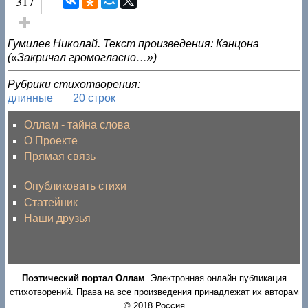
317
Голос за!
Гумилев Николай. Текст произведения: Канцона
(«Закричал громогласно…»)
Рубрики стихотворения:
длинные
20 строк
Оллам - тайна слова
О Проекте
Прямая связь
Опубликовать стихи
Статейник
Наши друзья
Поэтический портал Оллам
. Электронная онлайн публикация
стихотворений. Права на все произведения принадлежат их авторам
© 2018 Россия