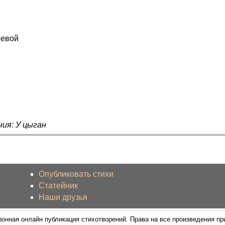
невой
ния: У цыган
Опубликовать стихи
Статейник
Наши друзья
ронная онлайн публикация стихотворений. Права на все произведения п