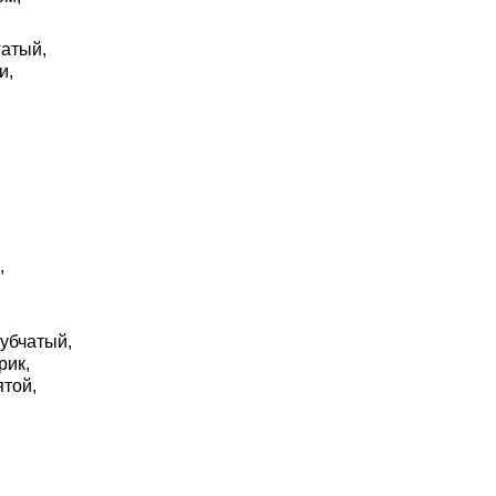
гатый,
и,
,
зубчатый,
рик,
ятой,