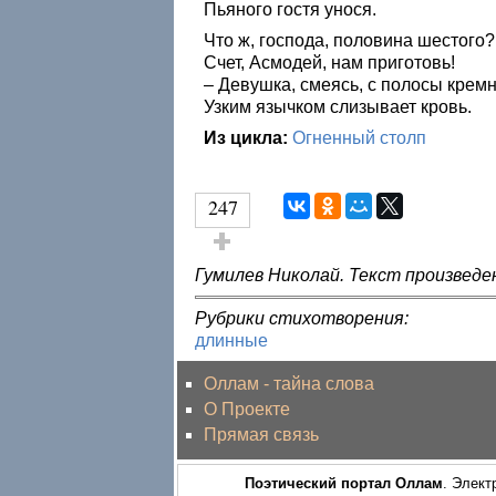
Пьяного гостя унося.
Что ж, господа, половина шестого?
Счет, Асмодей, нам приготовь!
– Девушка, смеясь, с полосы крем
Узким язычком слизывает кровь.
Из цикла:
Огненный столп
247
Голос за!
Гумилев Николай. Текст произведе
Рубрики стихотворения:
длинные
Оллам - тайна слова
О Проекте
Прямая связь
Поэтический портал Оллам
. Элект