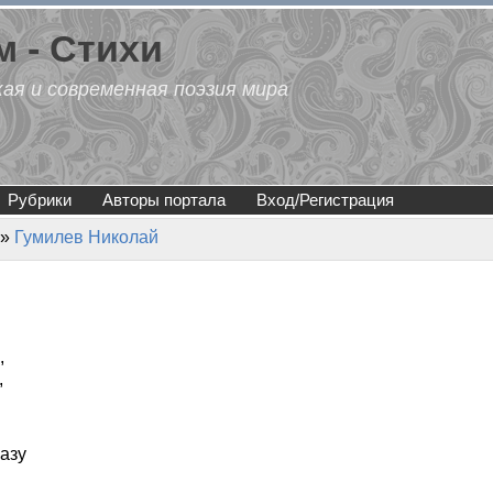
 - Стихи
кая и современная поэзия мира
Рубрики
Авторы портала
Вход/Регистрация
»
Гумилев Николай
,
,
азу