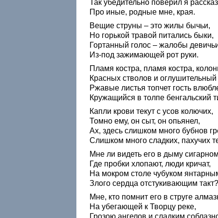
Так убедительно поверил я рассказ
Про иные, родные мне, края.
Вещие струны – это жилы бычьи,
Но горькой травой питались быки,
Гортанный голос – жалобы девичь
Из-под зажимающей рот руки.
Пламя костра, пламя костра, коло
Красных стволов и оглушительный 
Ржавые листья топчет гость влюбл
Кружащийся в толпе бенгальский т
Капли крови текут с усов колючих,
Томно ему, он сыт, он опьянел,
Ах, здесь слишком много бубнов гр
Слишком много сладких, пахучих те
Мне ли видеть его в дыму сигарном
Где пробки хлопают, люди кричат,
На мокром столе чубуком янтарны
Злого сердца отстукивающим такт
Мне, кто помнит его в струге алмаз
На убегающей к Творцу реке,
Грозою ангелов и сладким соблазн