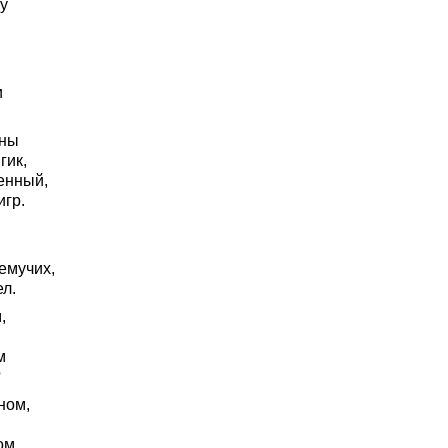
у
и
нны
гик,
енный,
игр.
емучих,
л.
,
м
?
ном,
ом,