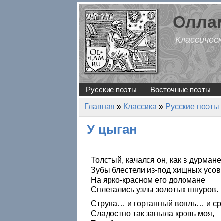
Перейти к основному содержанию
Оллам
Классичес
Русские поэты
Восточные поэты
Главная
»
Классика
»
Русские поэты
Вы здесь
У цыган
Толстый, качался он, как в дурмане
Зубы блестели из-под хищных усов
На ярко-красном его доломане
Сплетались узлы золотых шнуров.
Струна… и гортанный вопль… и ср
Сладостно так заныла кровь моя,