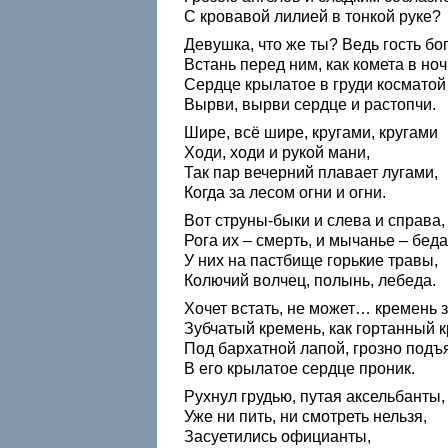
С кровавой лилией в тонкой руке?
Девушка, что же ты? Ведь гость бо
Встань перед ним, как комета в ноч
Сердце крылатое в груди косматой
Вырви, вырви сердце и растопчи.
Шире, всё шире, кругами, кругами
Ходи, ходи и рукой мани,
Так пар вечерний плавает лугами,
Когда за лесом огни и огни.
Вот струны-быки и слева и справа,
Рога их – смерть, и мычанье – беда
У них на пастбище горькие травы,
Колючий волчец, полынь, лебеда.
Хочет встать, не может… кремень 
Зубчатый кремень, как гортанный к
Под бархатной лапой, грозно подъ
В его крылатое сердце проник.
Рухнул грудью, путая аксельбанты,
Уже ни пить, ни смотреть нельзя,
Засуетились официанты,