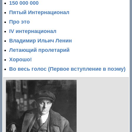
150 000 000
Пятый Интернационал
Про это
IV интернационал
Владимир Ильич Ленин
Летающий пролетарий
Хорошо!
Во весь голос (Первое вступление в поэму)