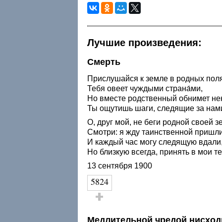
Лучшие произведения:
Смерть
Прислушайся к земле в родных поля
Тебя овеет чуждыми страна́ми,
Но вместе родственный обнимет нек
Ты ощутишь шаги, следящие за нам
О, друг мой, не беги родной своей з
Смотри: я жду таинственной пришл
И каждый час могу следящую вдали
Но близкую всегда, принять в мои т
13 сентября 1900
5824
Голос за!
Медлительной чредой нисход