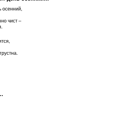
 осенний,
вно чист –
.
ится,
грустна.
ю…