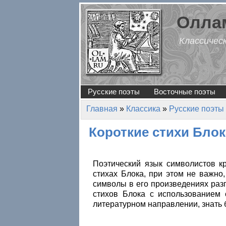
Перейти к основному содержанию
Оллам
Классичес
Русские поэты
Восточные поэты
Главная
»
Классика
»
Русские поэты
Вы здесь
Короткие стихи Блок
Поэтический язык символистов кр
стихах Блока, при этом не важно
символы в его произведениях раз
стихов Блока с использованием 
литературном направлении, знать