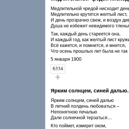
Медлительной чредой нисходит день
Медлительно крути́тся желтый лист,
И день прозрачно свеж, и воздух ди
Душа не избежит невидимого тленья
Так, каждый день стареется она,
И каждый год, как желтый лист круж
Всё кажется, и помнится, и мнится,
Что осень прошлых лет была не так 
5 января 1900
6334
Голос за!
Ярким солнцем, синей даль
Ярким солнцем, синей далью
В летний полдень любоваться –
Непонятною печалью
Дали солнечной терзаться…
Кто поймет, измерит оком,