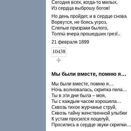
Сегодня всех, когда-то милых,
Из сердца выброшу богов!
Но день пройдет, и в сердце снова
Ворвутся, не боясь угроз,
Слепые призраки былого,
Толпы́ вчера прошедших грез!..
21 февраля 1899
10438
Голос за!
Мы были вместе, помню я…
Мы были вместе, помню я…
Ночь волновалась, скрипка пела…
Ты в эти дни была – моя,
Ты с каждым часом хорошела…
Сквозь тихое журчанье струй,
Сквозь тайну женственной улыбки
К устам просился поцелуй,
Просились в сердце звуки скрипки