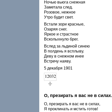
Ночью вьюга снежная
Заметала след.
Розовое, нежное
Утро будит свет.
Встали зори красные,
Озаряя снег.
Яркое и страстное
Всколыхнуло брег.
Вслед за льдиной синею
В полдень я всплыву.
Деву в снежном инее
Встречу наяву.
5 декабря 1901
12032
Голос за!
О, презирать я вас не в сила
О, презирать я вас не в силах,
Я проклинать и мстить готов!