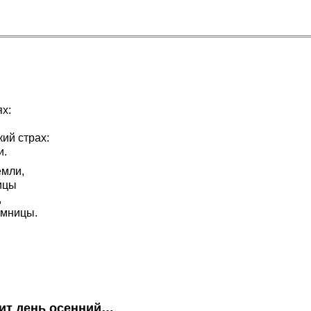
х:
ий страх:
и.
емли,
ицы
,
емницы.
ит день осенний…