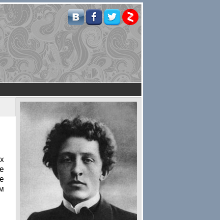
х
е
е
м