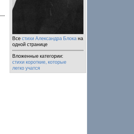
Все
стихи Александра Блока
на
одной странице
Вложенные категории:
стихи короткие, которые
легко учатся