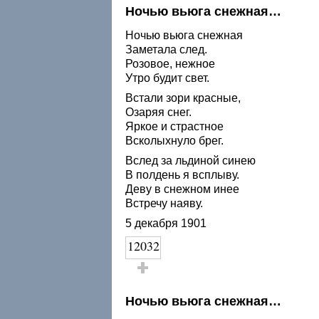
Ночью вьюга снежная…
Ночью вьюга снежная
Заметала след.
Розовое, нежное
Утро будит свет.
Встали зори красные,
Озаряя снег.
Яркое и страстное
Всколыхнуло брег.
Вслед за льдиной синею
В полдень я всплыву.
Деву в снежном инее
Встречу наяву.
5 декабря 1901
12032
Голос за!
Ночью вьюга снежная…