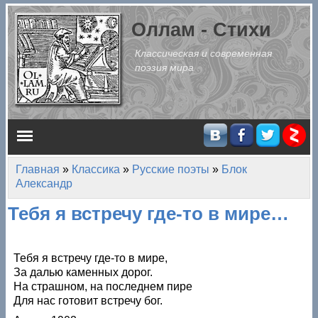
Перейти к основному содержанию
Оллам - Стихи
Классическая и современная
поэзия мира
Главное меню
Главная
»
Классика
»
Русские поэты
»
Блок
Вы здесь
Александр
Тебя я встречу где-то в мире…
Тебя я встречу где-то в мире,
За далью каменных дорог.
На страшном, на последнем пире
Для нас готовит встречу бог.