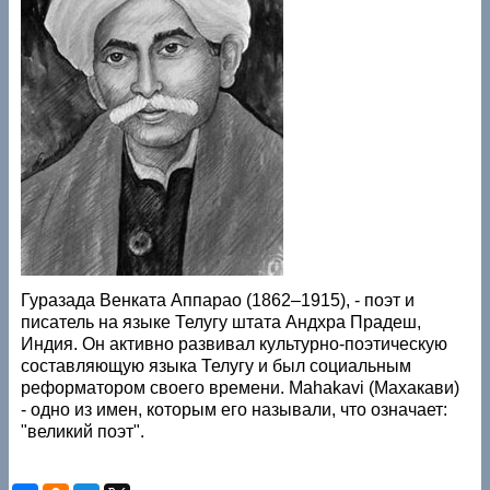
Гуразада Венката Аппарао (1862–1915), - поэт и
писатель на языке Телугу штата Андхра Прадеш,
Индия. Он активно развивал культурно-поэтическую
составляющую языка Телугу и был социальным
реформатором своего времени. Mahakavi (Махакави)
- одно из имен, которым его называли, что означает:
"великий поэт".