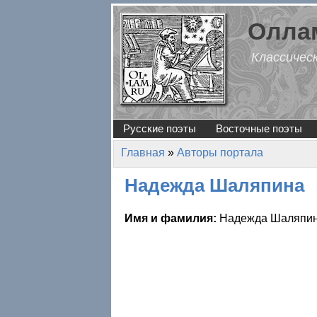
Перейти к основному содержанию
Оллам
Классичес
Русские поэты
Восточные поэты
Главная
»
Авторы портала
Вы здесь
Надежда Шаляпина
Имя и фамилия:
Надежда Шаляпи