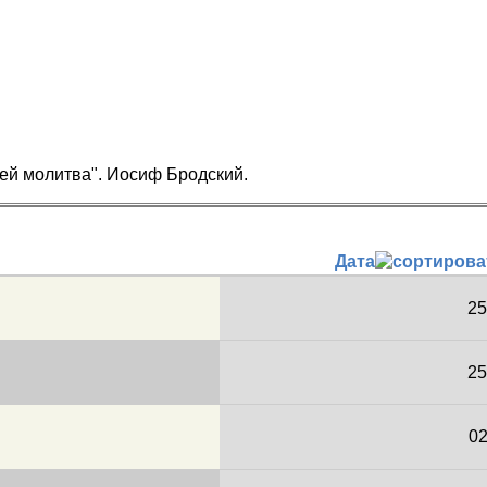
оей молитва". Иосиф Бродский.
Дата
25
25
02