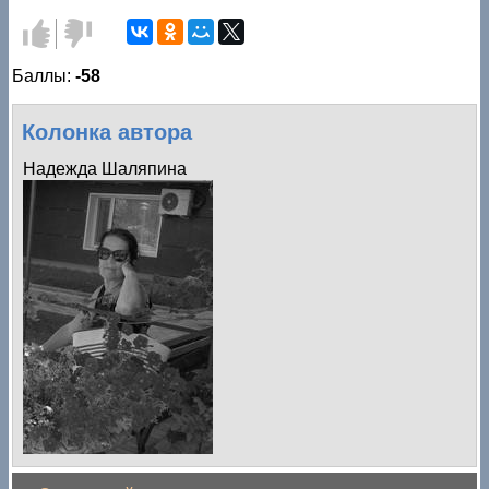
Голос за!
Голос
против!
Баллы:
-58
Колонка автора
Надежда Шаляпина