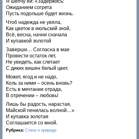
Я шепчу ей: «Задержись:
Ожиданием согрета
Пусть подольше будет жизнь.
Чтоб надежда не увяла,
Как цветок в июльский зной,
Всё, весна, начни сначала
И купавкой золотой
Заверши… Согласна в мае
Провести остаток лет,
Не увидеть, как слетает
С диких вишен белый цвет.
Может, ягод и не надо,
Коль за ними – осень вновь?
Есть в мечтании отрада,
В отречении – любовь!
Лишь бы радость, нарастая,
Майской пенилась волной…»
И купавка золотая
Соглашается со мной.
Рубрика:
Стихи о природе