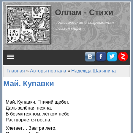
Перейти к основному содержанию
Оллам - Стихи
Классическая и современная
поэзия мира
Главное меню
Главная
»
Авторы портала
»
Надежда Шаляпина
Вы здесь
Май. Купавки
Май. Купавки. Птичий щебет.
Даль зелёная нежна.
В безмятежном, лёгком небе
Растворяется весна,
Улетает… Завтра лето.