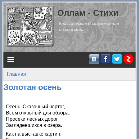
Перейти к основному содержанию
Оллам - Стихи
Классическая и современная
поэзия мира
Главное меню
Главная
Вы здесь
Золотая осень
Осень. Сказочный чертог,
Всем открытый для обзора.
Просеки лесных дорог,
Заглядевшихся в озера.
Как на выставке картин: