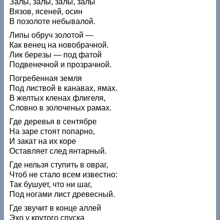
Залы, залы, залы, залы
Вязов, ясеней, осин
В позолоте небывалой.
Липы обруч золотой —
Как венец на новобрачной.
Лик березы — под фатой
Подвенечной и прозрачной.
Погребенная земля
Под листвой в канавах, ямах.
В желтых кленах флигеля,
Словно в золоченых рамах.
Где деревья в сентябре
На заре стоят попарно,
И закат на их коре
Оставляет след янтарный.
Где нельзя ступить в овраг,
Чтоб не стало всем известно:
Так бушует, что ни шаг,
Под ногами лист древесный.
Где звучит в конце аллей
Эхо у крутого спуска