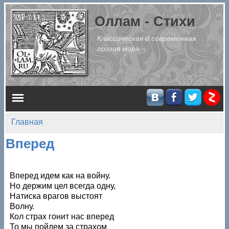
Перейти к основному содержанию
Оллам - Стихи
Классическая и современная
поэзия мира
Главное меню
Главная
Вы здесь
Вперед
Вперед идем как на войну.
Но держим цел всегда одну,
Натиска врагов выстоят
Волну.
Кол страх гонит нас вперед
То мы пойдем за страхом