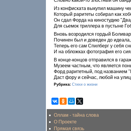
Словно какой-то злостный он банди
Из конфиската выкупил машину че
Который раритеты собирал как хоб
Он сдал Форда на киностудию "Два
Для сьемок триллера в пустыне Го
Вновь возродился гордый Боливар
Починен был и доведен до идеала,
Теперь его сам Спилберг у себя сн
И на обложках фотография его сия
В конце-концов отправился в гараж
Музеем частным, что является пон
Форд раритетный, под названием 
Даст фору и сейчас, любой на ули
Рубрика:
Стихи о жизни
Оллам - тайна слова
О Проекте
Прямая связь