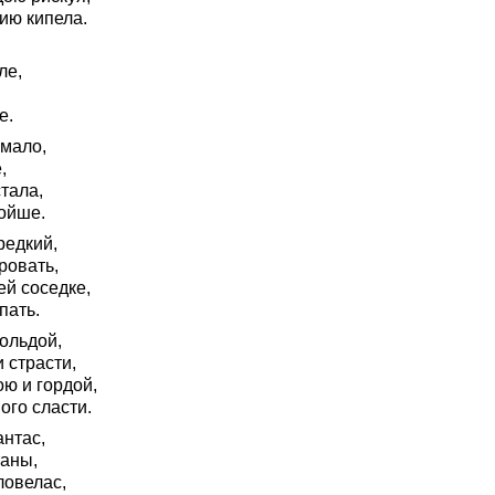
нию кипела.
,
ле,
е.
 мало,
,
тала,
ойше.
редкий,
ровать,
ей соседке,
пать.
ольдой,
 страсти,
ю и гордой,
ого сласти.
нтас,
таны,
ловелас,