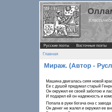
Перейти к основному содержанию
Оллам
Классичес
Русские поэты
Восточные поэты
Главная
Вы здесь
Мираж. (Автор - Рус
Машина двигалась сияя новой крас
Ее с душой придумал старый Генр
Он окружил ее своей заботою и лас
И подарил ей он надежность и ком
Попала в руки богача она с завода
Он денег не жалел и окружил ее в