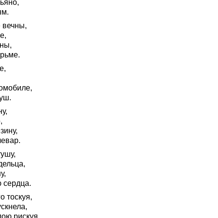
ьяно,
ям.
 вечны,
е,
ны,
ерьме.
е,
омобиле,
уш.
у,
,
зину,
левар.
ушу,
дельца,
у,
ю сердца.
о тоскуя,
скнела,
дою рискуя,