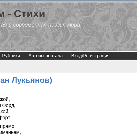
 - Стихи
кая и современная поэзия мира
Рубрики
Авторы портала
Вход/Регистрация
лан Лукьянов)
кой,
и Форд,
кой,
форт.
 прямо,
ниманьем,