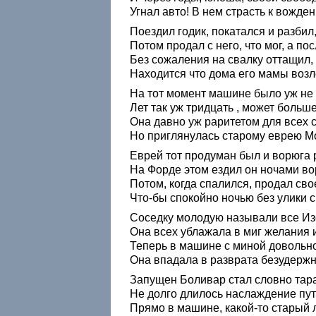
Угнал авто! В нем страсть к вожде
Поездил годик, покатался и разбил
Потом продал с него, что мог, а пос
Без сожаления на свалку оттащил,
Находится что дома его мамы возл
На тот момент машине было уж не
Лет так уж тридцать , может больше
Она давно уж раритетом для всех с
Но приглянулась старому еврею М
Еврей тот продуман был и ворюга 
На Форде этом ездил он ночами во
Потом, когда спалился, продал сво
Что-бы спокойно ночью без улики с
Соседку молодую называли все Из
Она всех ублажала в миг желания и
Теперь в машине с миной довольно
Она впадала в разврата безудержн
Запущен Боливар стал словно тара
Не долго длилось наслаждение пу
Прямо в машине, какой-то старый 