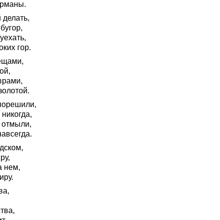
арманы.
 делать,
бугор,
уехать,
ких гор.
ещами,
ой,
врами,
золотой.
 порешили,
 никогда,
 отмыли,
навсегда.
дском,
ру,
а нем,
иру.
ва,
тва,