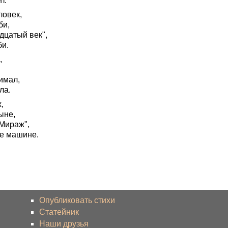
т.
ловек,
би,
дцатый век",
би.
,
имал,
ла.
,
ыне,
"Мираж",
це машине.
Опубликовать стихи
Статейник
Наши друзья