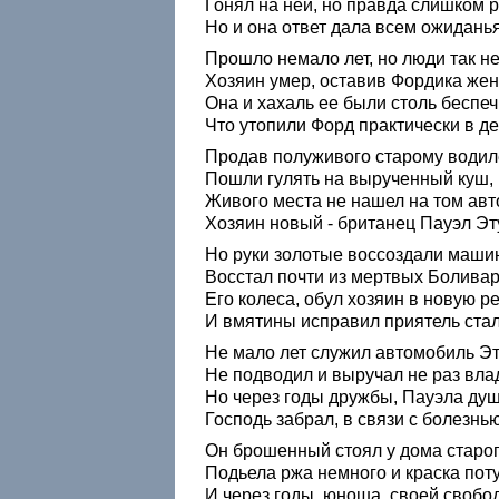
Гонял на ней, но правда слишком р
Но и она ответ дала всем ожидань
Прошло немало лет, но люди так не
Хозяин умер, оставив Фордика жен
Она и хахаль ее были столь беспеч
Что утопили Форд практически в д
Продав полуживого старому водил
Пошли гулять на вырученный куш,
Живого места не нашел на том авт
Хозяин новый - британец Пауэл Эт
Но руки золотые воссоздали машин
Восстал почти из мертвых Боливар
Его колеса, обул хозяин в новую ре
И вмятины исправил приятель ста
Не мало лет служил автомобиль Эт
Не подводил и выручал не раз вла
Но через годы дружбы, Пауэла душ
Господь забрал, в связи с болезнь
Он брошенный стоял у дома старог
Подьела ржа немного и краска поту
И через годы, юноша, своей свобо