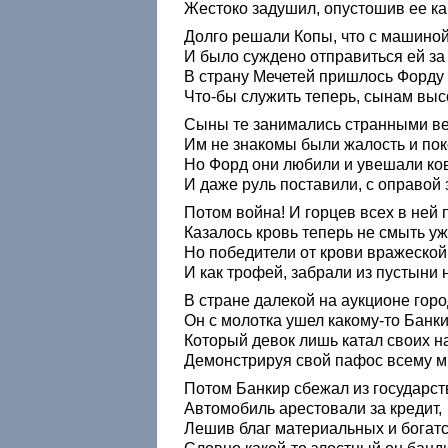
Жестоко задушил, опустошив ее к
Долго решали Копы, что с машиной
И было суждено отправиться ей за 
В страну Мечетей пришлось Форду 
Что-бы служить теперь, сынам высо
Сыны те занимались странными в
Им не знакомы были жалость и пок
Но Форд они любили и увешали ко
И даже руль поставили, с оправой 
Потом война! И горцев всех в ней
Казалось кровь теперь не смыть уж
Но победители от крови вражеской
И как трофей, забрали из пустыни 
В стране далекой на аукционе горо
Он с молотка ушел какому-то Банки
Который девок лишь катал своих н
Демонстрируя свой пафос всему м
Потом Банкир сбежал из государст
Автомобиль арестовали за кредит,
Лешив благ материальных и богатс