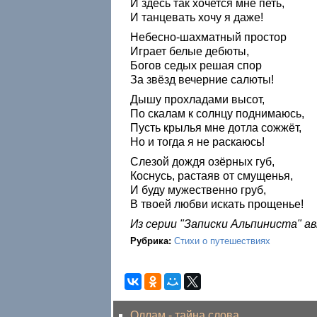
И здесь так хочется мне петь,
И танцевать хочу я даже!
Небесно-шахматный простор
Играет белые дебюты,
Богов седых решая спор
За звёзд вечерние салюты!
Дышу прохладами высот,
По скалам к солнцу поднимаюсь,
Пусть крылья мне дотла сожжёт,
Но и тогда я не раскаюсь!
Слезой дождя озёрных губ,
Коснусь, растаяв от смущенья,
И буду мужественно груб,
В твоей любви искать прощенье!
Из серии "Записки Альпиниста" 
Рубрика:
Стихи о путешествиях
Оллам - тайна слова