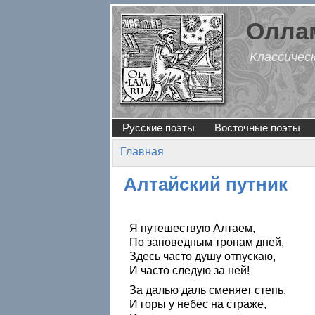
Перейти к основному содержанию
Оллам
Классичес
Русские поэты
Восточные поэты
Главная
Вы здесь
Алтайский путник
Я путешествую Алтаем,
По заповедным тропам дней,
Здесь часто душу отпускаю,
И часто следую за ней!
За далью даль сменяет степь,
И горы у небес на страже,