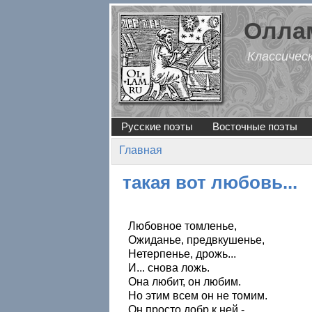
Перейти к основному содержанию
Оллам
Классичес
Русские поэты
Восточные поэты
Главная
Вы здесь
такая вот любовь...
Любовное томленье,
Ожиданье, предвкушенье,
Нетерпенье, дрожь...
И... снова ложь.
Она любит, он любим.
Но этим всем он не томим.
Он просто добр к ней -