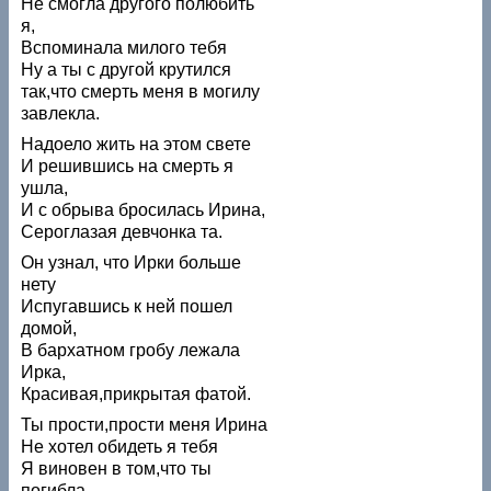
Не смогла другого полюбить
я,
Вспоминала милого тебя
Ну а ты с другой крутился
так,что смерть меня в могилу
завлекла.
Надоело жить на этом свете
И решившись на смерть я
ушла,
И с обрыва бросилась Ирина,
Сероглазая девчонка та.
Он узнал, что Ирки больше
нету
Испугавшись к ней пошел
домой,
В бархатном гробу лежала
Ирка,
Красивая,прикрытая фатой.
Ты прости,прости меня Ирина
Не хотел обидеть я тебя
Я виновен в том,что ты
погибла