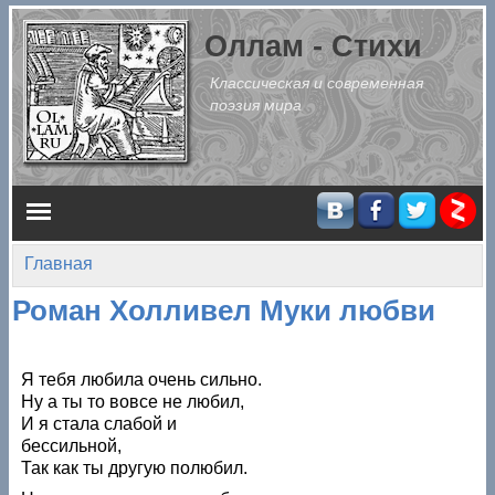
Перейти к основному содержанию
Оллам - Стихи
Классическая и современная
поэзия мира
Главное меню
Главная
Вы здесь
Роман Холливел Муки любви
Я тебя любила очень сильно.
Ну а ты то вовсе не любил,
И я стала слабой и
бессильной,
Так как ты другую полюбил.