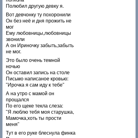
Полюбил другую девку я.
Вот девчонку ту похоронили
Он без неё и дня прожить не
мог
Ему любовницы,любовницы
звонили
А он Ириночку забыть,забыть
не мог.
Это было очень темной
ночью
Он оставил запись на столе
Письмо написаное кровью:
"Ирочка я сам иду к тебе"
А на утро с мамой он
прощался
По его щеке текла слеза:
"Я люблю тебя моя старушка,
Мамочка,хоть ты прости
меня"
Тут в его руке блеснула финка