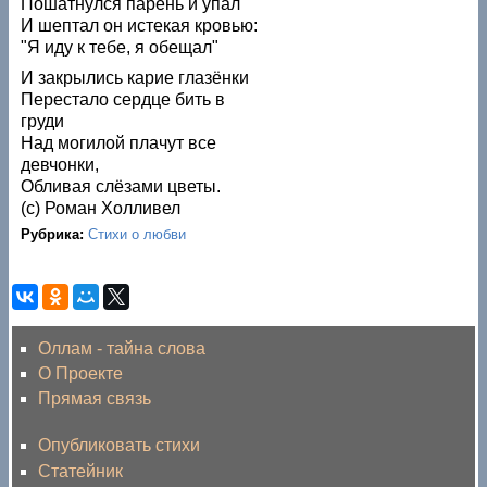
Пошатнулся парень и упал
И шептал он истекая кровью:
"Я иду к тебе, я обещал"
И закрылись карие глазёнки
Перестало сердце бить в
груди
Над могилой плачут все
девчонки,
Обливая слёзами цветы.
(с) Роман Холливел
Рубрика:
Стихи о любви
Оллам - тайна слова
О Проекте
Прямая связь
Опубликовать стихи
Статейник