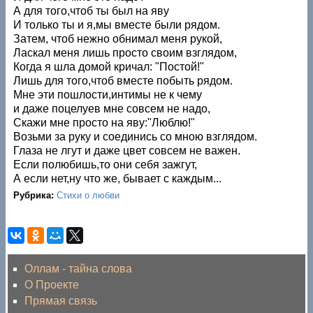
А для того,чтоб ты был на яву
И только ты и я,мы вместе были рядом.
Затем, чтоб нежно обнимал меня рукой,
Ласкал меня лишь просто своим взглядом,
Когда я шла домой кричал: "Постой!"
Лишь для того,чтоб вместе побыть рядом.
Мне эти пошлости,интимы не к чему
и даже поцелуев мне совсем не надо,
Скажи мне просто на яву:"Люблю!"
Возьми за руку и соединись со мною взглядом.
Глаза не лгут и даже цвет совсем не важен.
Если полюбишь,то они себя зажгут,
А если нет,ну что же, бывает с каждым...
Рубрика:
Стихи о любви
Оллам - тайна слова
О Проекте
Прямая связь