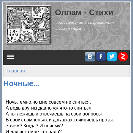
Перейти к основному содержанию
Оллам - Стихи
Классическая и современная
поэзия мира
Главное меню
Главная
Вы здесь
Ночные...
Ночь,темно,но мне совсем не спиться,
А ведь другим давно уж что-то сниться,
А ты лежишь и отвечаешь на свои вопросы
В своих сомненьях и догадках сочиняешь прозы.
Зачем? Когда? И почему?
И для чего мне это надо?