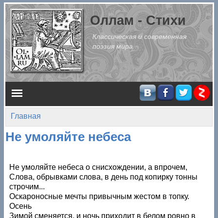
Перейти к основному содержанию
Оллам - Стихи
Классическая и современная
поэзия мира
Главное меню
Главная
Вы здесь
Не умоляйте небеса
Не умоляйте небеса о снисхождении, а впрочем,
Слова, обрывками слова, в день под копирку тонны
строчим...
Оскароносные мечты привычным жестом в топку.
Осень
Зимой сменяется, и ночь приходит в белом ровно в