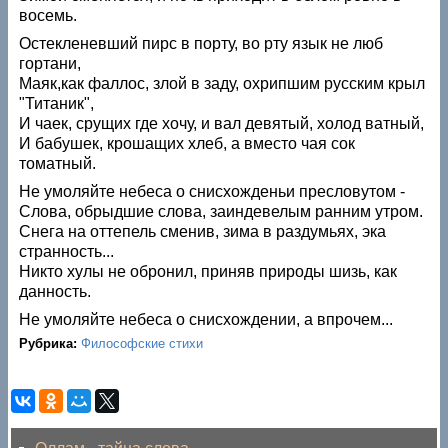
восемь.
Остекленевший пирс в порту, во рту язык не люб
гортани,
Маяк,как фаллос, злой в заду, охрипшим русским крыл
"Титаник",
И чаек, срущих где хочу, и вал девятый, холод ватный,
И бабушек, крошащих хлеб, а вместо чая сок
томатный.
Не умоляйте небеса о снисхожденьи пресловутом -
Слова, обрыдшие слова, заиндевелым ранним утром.
Снега на оттепель сменив, зима в раздумьях, эка
странность...
Никто хулы не обронил, приняв природы шизь, как
данность.
Не умоляйте небеса о снисхождении, а впрочем...
Рубрика:
Философские стихи