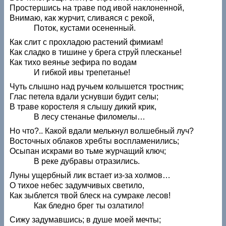
Простершись на траве под ивой наклоненной,
Внимаю, как журчит, сливаяся с рекой,
Поток, кустами осененный.
Как слит с прохладою растений фимиам!
Как сладко в тишине у брега струй плесканье!
Как тихо веянье зефира по водам
И гибкой ивы трепетанье!
Чуть слышно над ручьем колышется тростник;
Глас петела вдали уснувши будит селы;
В траве коростеля я слышу дикий крик,
В лесу стенанье филомелы…
Но что?.. Какой вдали мелькнул волшебный луч?
Восточных облаков хребты воспламенились;
Осыпан искрами во тьме журчащий ключ;
В реке дубравы отразились.
Луны ущербный лик встает из-за холмов…
О тихое небес задумчивых светило,
Как зыблется твой блеск на сумраке лесов!
Как бледно брег ты озлатило!
Сижу задумавшись; в душе моей мечты;