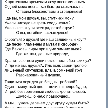
К протекшим временам лечу воспоминаньем…
О дней моих весна, как быстро скрылась ты
С твоим блаженством и страданьем!
Где вы, мои друзья, вы, спутники мои?
Ужели никогда не зреть соединенья?
Ужель иссякнули всех радостей струи?
О вы, погибши наслажденья!
О братья! о друзья! где наш священный круг?
Где песни пламенны и музам и свободе?
Где Вакховы пиры при шуме зимних вьюг?
Где клятвы, данные природе,
Хранить с огнем души нетленность братских уз?
И где же вы, друзья?.. Иль всяк своей тропою,
Лишенный спутников, влача сомнений груз,
Разочарованный душою,
Тащиться осужден до бездны гробовой?..
Один – минутный цвет – почил, и непробудно,
И гроб безвременный любовь кропит слезой.
Другой… о небо правосудно!..
А мы… ужель дерзнем друг другу чужды быть?
Ужель красавиц взор, иль почестей исканье,