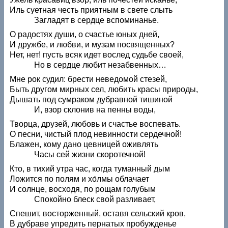
Иль суетная честь приятным в свете слыть
Загладят в сердце вспоминанье.
О радостях души, о счастье юных дней,
И дружбе, и любви, и музам посвященных?
Нет, нет! пусть всяк идет вослед судьбе своей,
Но в сердце любит незабвенных…
Мне рок судил: брести неведомой стезей,
Быть другом мирных сел, любить красы природы,
Дышать под сумраком дубравной тишиной
И, взор склонив на пенны воды,
Творца, друзей, любовь и счастье воспевать.
О песни, чистый плод невинности сердечной!
Блажен, кому дано цевницей оживлять
Часы сей жизни скоротечной!
Кто, в тихий утра час, когда туманный дым
Ложится по полям и хо́лмы облачает
И солнце, восходя, по рощам голубым
Спокойно блеск свой разливает,
Спешит, восторженный, оставя сельский кров,
В дубраве упредить пернатых пробужденье