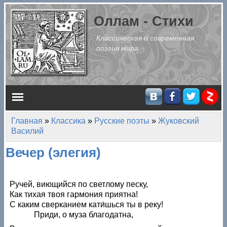
Перейти к основному содержанию
Оллам - Стихи
Классическая и современная
поэзия мира
Главное меню
Главная
»
Классика
»
Русские поэты
»
Жуковский
Вы здесь
Василий
Вечер (элегия)
Ручей, виющийся по светлому песку,
Как тихая твоя гармония приятна!
С каким сверканием кати́шься ты в реку!
Приди, о муза благодатна,