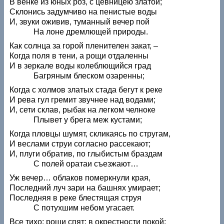
В венке из юных роз, с цевницею златой;
Склонись задумчиво на пенистые воды
И, звуки оживив, туманный вечер пой
На лоне дремлющей природы.
Как солнца за горой пленителен закат, –
Когда поля в тени, а рощи отдаленны
И в зеркале воды колеблющийся град
Багряным блеском озаренны;
Когда с холмов златых стада бегут к реке
И рева гул гремит звучнее над водами;
И, сети склав, рыбак на легком челноке
Плывет у брега меж кустами;
Когда пловцы шумят, скликаясь по стругам,
И веслами струи согласно рассекают;
И, плуги обратив, по глыбистым браздам
С полей оратаи съезжают…
Уж вечер… облаков померкнули края,
Последний луч зари на башнях умирает;
Последняя в реке блестящая струя
С потухшим небом угасает.
Все тихо: рощи спят; в окрестности покой;