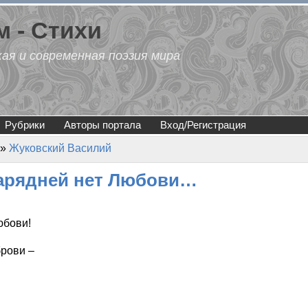
 - Стихи
кая и современная поэзия мира
Рубрики
Авторы портала
Вход/Регистрация
»
Жуковский Василий
нарядней нет Любови…
юбови!
брови –