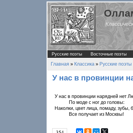
Перейти к основному содержанию
Оллам
Классичес
Русские поэты
Восточные поэты
Главная
»
Классика
»
Русские поэты
Вы здесь
У нас в провинции 
У нас в провинции нарядней нет Л
По моде с ног до головы:
Наколки, цвет лица, помаду, зубы, 
Все получает из Москвы!
354