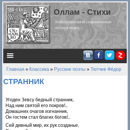
Перейти к основному содержанию
Оллам - Стихи
Классическая и современная
поэзия мира
Главное меню
Главная
»
Классика
»
Русские поэты
»
Тютчев Фёдор
Вы здесь
СТРАННИК
Угоден Зевсу бедный странник,
Над ним святой его покров!..
Домашних очагов изгнанник,
Он гостем стал благих богов!..
Сей дивный мир, их рук созданье,