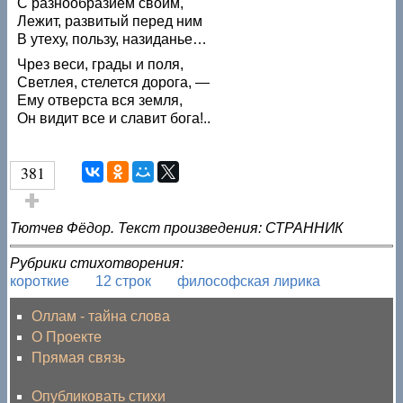
С разнообразием своим,
Лежит, развитый перед ним
В утеху, пользу, назиданье…
Чрез веси, грады и поля,
Светлея, стелется дорога, —
Ему отверста вся земля,
Он видит все и славит бога!..
381
Голос за!
Тютчев Фёдор. Текст произведения: СТРАННИК
Рубрики стихотворения:
короткие
12 строк
философская лирика
Оллам - тайна слова
О Проекте
Прямая связь
Опубликовать стихи