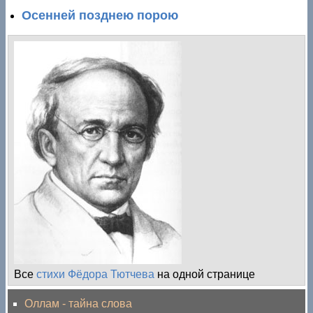
Осенней позднею порою
Все
стихи Фёдора Тютчева
на одной странице
Оллам - тайна слова