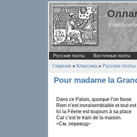
Перейти к основному содержанию
Оллам
Классичес
Русские поэты
Восточные поэты
Главная
»
Классика
»
Русские поэты
Вы здесь
Pour madame la Gran
Dans ce Palais, quoique l’on fasse
Rien n’est invraisemblable et tout est
Ici la Féerie est toujours à sa place
Car c’est le train de la maison.
<См. перевод>