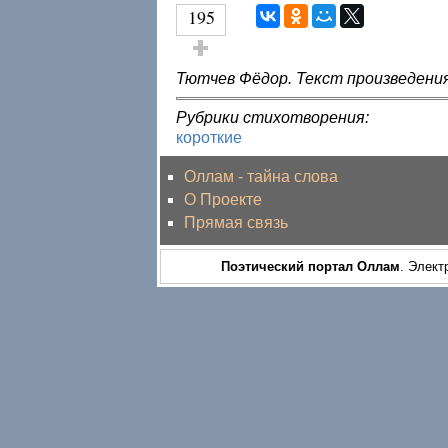
195
Голос за!
Тютчев Фёдор. Текст произведения
Рубрики стихотворения:
короткие
Оллам - тайна слова
О Проекте
Прямая связь
Поэтический портал Оллам
. Элект