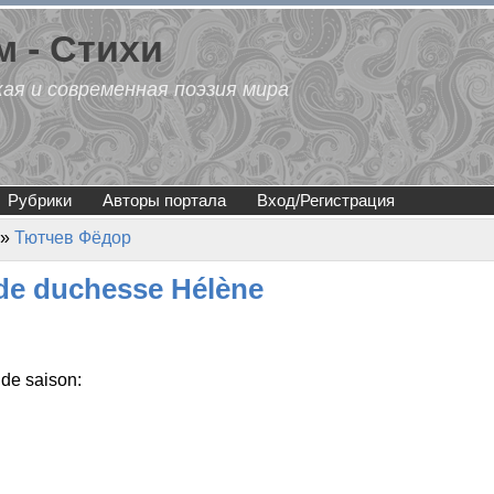
 - Стихи
кая и современная поэзия мира
Рубрики
Авторы портала
Вход/Регистрация
»
Тютчев Фёдор
de duchesse Hélène
 de saison: