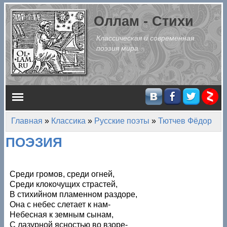
Перейти к основному содержанию
Оллам - Стихи
Классическая и современная
поэзия мира
Главное меню
Главная
»
Классика
»
Русские поэты
»
Тютчев Фёдор
Вы здесь
ПОЭЗИЯ
Среди громов, среди огней,
Среди клокочущих страстей,
В стихийном пламенном раздоре,
Она с небес слетает к нам-
Небесная к земным сынам,
С лазурной ясностью во взоре-