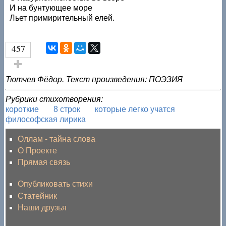
И на бунтующее море
Льет примирительный елей.
457
Голос за!
Тютчев Фёдор. Текст произведения: ПОЭЗИЯ
Рубрики стихотворения:
короткие
8 строк
которые легко учатся
философская лирика
Оллам - тайна слова
О Проекте
Прямая связь
Опубликовать стихи
Статейник
Наши друзья