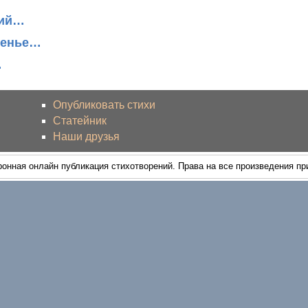
ний…
оенье…
…
Опубликовать стихи
Статейник
Наши друзья
ронная онлайн публикация стихотворений. Права на все произведения п