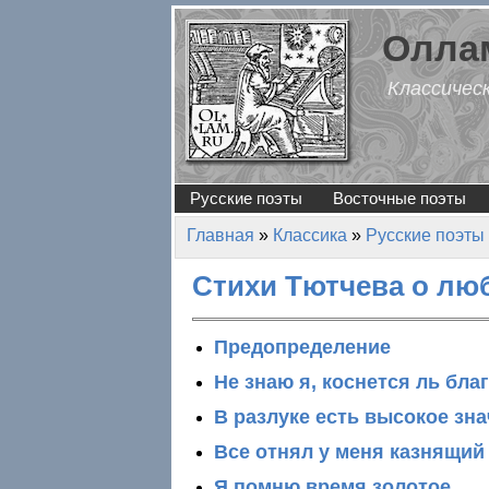
Перейти к основному содержанию
Оллам
Классичес
Русские поэты
Восточные поэты
Главная
»
Классика
»
Русские поэты
Вы здесь
Стихи Тютчева о люб
Предопределение
Не знаю я, коснется ль бла
В разлуке есть высокое зн
Все отнял у меня казнящий
Я помню время золотое…