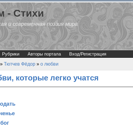
 - Стихи
кая и современная поэзия мира
Рубрики
Авторы портала
Вход/Регистрация
»
Тютчев Фёдор
»
о любви
ви, которые легко учатся
годать
аченье
 бог