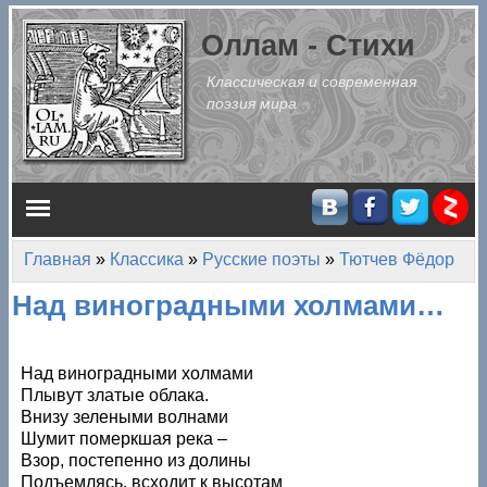
Перейти к основному содержанию
Оллам - Стихи
Классическая и современная
поэзия мира
Главное меню
Главная
»
Классика
»
Русские поэты
»
Тютчев Фёдор
Вы здесь
Над виноградными холмами…
Над виноградными холмами
Плывут златые облака.
Внизу зелеными волнами
Шумит померкшая река –
Взор, постепенно из долины
Подъемлясь, всходит к высотам