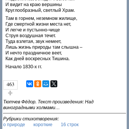
И видит на краю вершины
Круглообразный, светлый Храм.
Там в горнем, неземном жилище,
Где смертной жизни места нет,
И легче и пустынно-чище
Струя воздушная течет.
Туда взлетая, звук немеет,
Лишь жизнь природы там слышна –
И нечто праздничное веет,
Как дней воскресных Тишина.
Начало 1830-х гг.
463
Голос за!
Тютчев Фёдор. Текст произведения: Над
виноградными холмами…
Рубрики стихотворения:
о природе
короткие
16 строк