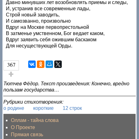
Давно минувших лет возобновлять приемы и следы,
И, устранив все современные лады,
Строй новый заводить,
И самозванно, произвольно
Вдруг на Москве первопрестольной
В затменье умственном, Бог ведает каком,
Вдруг заявить себя ожившим баскаком
Для несуществующей Орды.
367
Голос за!
Тютчев Фёдор. Текст произведения: Конечно, вредно
пользам государства…
Рубрики стихотворения:
о родине
короткие
12 строк
Оллам - тайна слова
О Проекте
Прямая связь