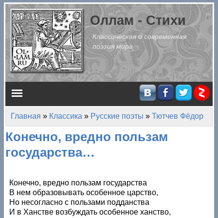
Перейти к основному содержанию
Оллам - Стихи
Классическая и современная
поэзия мира
Главное меню
Главная
»
Классика
»
Русские поэты
»
Тютчев Фёдор
Вы здесь
Конечно, вредно пользам
государства…
Конечно, вредно пользам государства
В нем образовывать особенное царство,
Но несогласно с пользами подданства
И в Ханстве возбуждать особенное ханство,