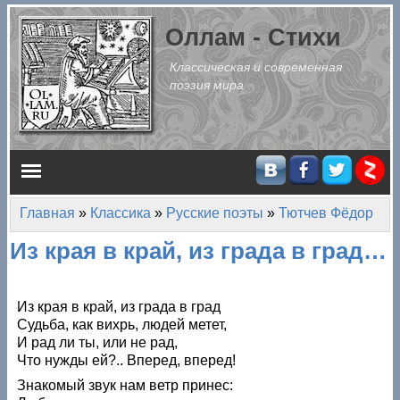
Перейти к основному содержанию
Оллам - Стихи
Классическая и современная
поэзия мира
Главное меню
Главная
»
Классика
»
Русские поэты
»
Тютчев Фёдор
Вы здесь
Из края в край, из града в град…
Из края в край, из града в град
Судьба, как вихрь, людей метет,
И рад ли ты, или не рад,
Что нужды ей?.. Вперед, вперед!
Знакомый звук нам ветр принес: