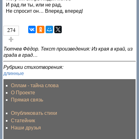
И рад ли ты, или не рад,
Не спросит он… Вперед, вперед!
274
Голос за!
Тютчев Фёдор. Текст произведения: Из края в край, из
града в град…
Рубрики стихотворения:
длинные
Оллам - тайна слова
О Проекте
Прямая связь
Опубликовать стихи
Статейник
Наши друзья