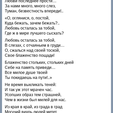
Любви последнее прости…
За нами много, много слез,
Туман, безвестность впереди!..
«О, оглянися, о, постой,
Куда бежать, зачем бежать?..
Любовь осталась за тобой,
Где ж в мире лучшего сыскать?
Любовь осталась за тобой,
В слезах, с отчаяньем в груди…
О, сжалься над своей тоской,
Свое блаженство пощади!
Блаженство стольких, стольких дней
Себе на память приведи…
Все милое душе твоей
Ты покидаешь на пути!..»
Не время выкликать теней:
И так уж этот мрачен час.
Усопших образ тем страшней,
Чем в жизни был милей для нас.
Из края в край, из града в град
Могучий вихрь людей метет,