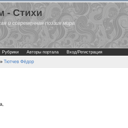
 - Стихи
кая и современная поэзия мира
Рубрики
Авторы портала
Вход/Регистрация
»
Тютчев Фёдор
а,