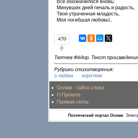
Все обозначилося вновь:
Минувших дней печаль и радость,
Твоя утраченная младость,
Моя погибшая любовь!..
470
Голос за!
Тютчев Фёдор. Текст произведен
Рубрики стихотворения:
о любви
короткие
Оллам - тайна слова
О Проекте
Прямая связь
Поэтический портал Оллам
. Элект