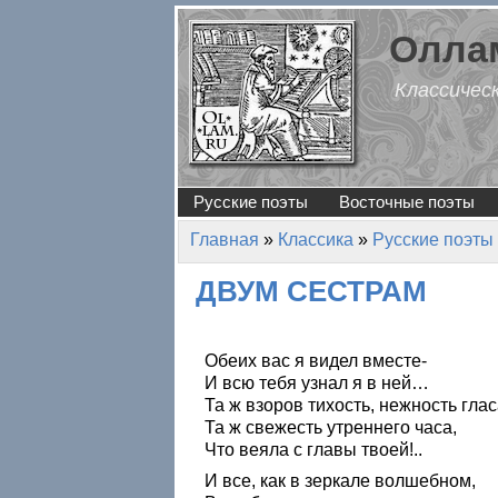
Перейти к основному содержанию
Оллам
Классичес
Русские поэты
Восточные поэты
Главная
»
Классика
»
Русские поэты
Вы здесь
ДВУМ СЕСТРАМ
Обеих вас я видел вместе-
И всю тебя узнал я в ней…
Та ж взоров тихость, нежность глас
Та ж свежесть утреннего часа,
Что веяла с главы твоей!..
И все, как в зеркале волшебном,