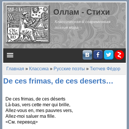
Перейти к основному содержанию
Оллам - Стихи
Классическая и современная
поэзия мира
Главное меню
Главная
»
Классика
»
Русские поэты
»
Тютчев Фёдор
Вы здесь
De ces frimas, de ces deserts…
De ces frimas, de ces déserts
Là-bas, vers cette mer qui brille,
Allez-vous en, mes pauvres vers,
Allez-moi saluer ma fille.
<См. перевод>