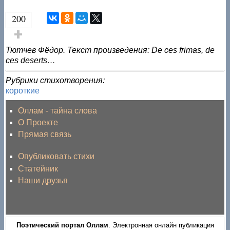
200
Голос за!
Тютчев Фёдор. Текст произведения: De ces frimas, de
ces deserts…
Рубрики стихотворения:
короткие
Оллам - тайна слова
О Проекте
Прямая связь
Опубликовать стихи
Статейник
Наши друзья
Поэтический портал Оллам
. Электронная онлайн публикация