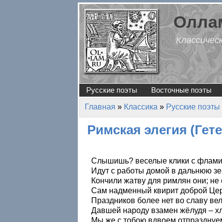
Перейти к основному содержанию
Оллам
Классичес
Русские поэты
Восточные поэты
Главная
»
Классика
»
Русские поэты
Вы здесь
Римская элегия (Гете.
Слышишь? веселые клики с фламин
Идут с работы домой в дальнюю з
Кончили жатву для римлян они; не
Сам надменный квирит доброй Цер
Праздников более нет во славу вел
Давшей народу взамен жёлудя – хл
Мы же с тобою вдвоем отпразднуе