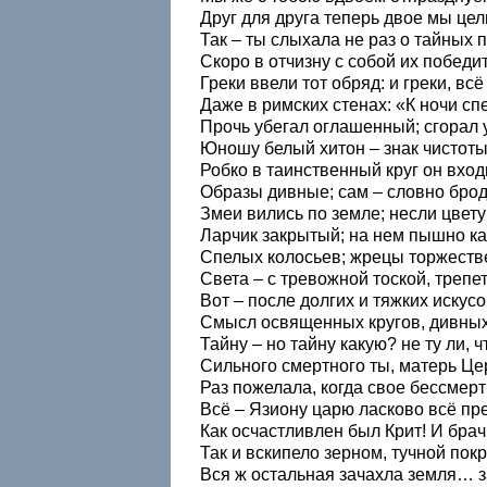
Друг для друга теперь двое мы цел
Так – ты слыхала не раз о тайных 
Скоро в отчизну с собой их победит
Греки ввели тот обряд: и греки, вс
Даже в римских стенах: «К ночи сп
Прочь убегал оглашенный; сгорал 
Юношу белый хитон – знак чистоты
Робко в таинственный круг он вход
Образы дивные; сам – словно брод
Змеи вились по земле; несли цвет
Ларчик закрытый; на нем пышно ка
Спелых колосьев; жрецы торжеств
Света – с тревожной тоской, трепе
Вот – после долгих и тяжких искус
Смысл освященных кругов, дивны
Тайну – но тайну какую? не ту ли, 
Сильного смертного ты, матерь Це
Раз пожелала, когда свое бессмерт
Всё – Язиону царю ласково всё пр
Как осчастливлен был Крит! И бра
Так и вскипело зерном, тучной пок
Вся ж остальная зачахла земля… 