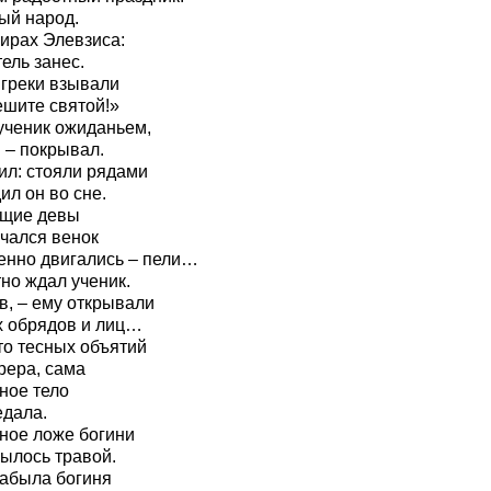
ый народ.
пирах Элевзиса:
ель занес.
ё греки взывали
ешите святой!»
ученик ожиданьем,
 – покрывал.
ил: стояли рядами
ил он во сне.
ущие девы
чался венок
енно двигались – пели…
тно ждал ученик.
ов, – ему открывали
х обрядов и лиц…
что тесных объятий
рера, сама
ное тело
едала.
чное ложе богини
рылось травой.
забыла богиня