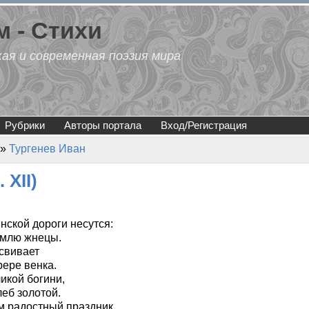
 - Стихи
кая и современная поэзия мира
Рубрики
Авторы портала
Вход/Регистрация
»
Тургенев Иван
 XII)
ской дороги несутся:
емлю жнецы.
 свивает
ере венка.
икой богини,
еб золотой.
м радостный праздник.