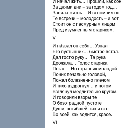
И начал жить… Прошли, как сон,
За днями дни – за годом год…
Завяла жизнь… И вспомнил он
Те встречи – молодость – и вот
Стоит он с пасмурным лицом
Пред изумленным стариком.
V
И на́звал он себя… Узнал
Его пустынник… быстро встал.
Дал гостю руку… Та рука
Дрожала… Голос старика
Погас… Но странник молодой
Поник печально головой,
Пожал болезненно плечом
И тихо вздрогнул… и потом
Взглянул медлительно кругом.
И говорили взоры те
О безотрадной пустоте
Души, погибшей, как и все:
Во всей, как водится, красе.
VI