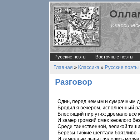
Перейти к основному содержанию
Оллам
Классичес
Русские поэты
Восточные поэты
Главная
»
Классика
»
Русские поэты
Вы здесь
Разговор
Один, перед немым и сумрачным д
Бродил я вечером, исполненный р
Блестящий пир утих; дремало всё 
И замер громкий смех веселого бе
Среди таинственной, великой тиш
Березы гибкие шептали боязливо 
И каменные львы гляделись молча