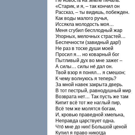
Не новость на земле печаль.
«Старик, и я, – так кончил он
Рассказ, – ты видишь, побежден.
Как воды малого ручья,
Иссякла молодость моя…
Меня сгубил бесплодный жар
Упорных, мелочных страстей…
Беспечности (завидный дар!)
Не раз в тоске души моей
Просил я… но коварный бог
Пытливый дух во мне зажег –
А силы… силы не́ дал он.
Твой взор я понял… я смешон;
К чему волнуюсь я теперь?
За мной навек закрыта дверь.
В тот пестрый, равнодушный мир
Возврата нет… Так пусть же там
Кипит всё тот же наглый пир,
Всё тем же молятся богам,
И, кровью праведной хмельна,
Неправда царствует одна.
Что́ мне до них! Большой ценой
Купил я право никогда