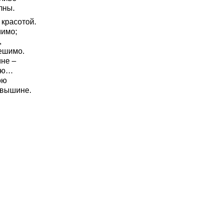
лны.
красотой.
мимо;
,
решимо.
не –
кою…
ою
 вышине.