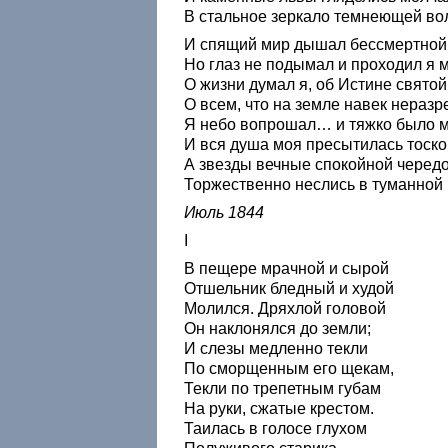
В стальное зеркало темнеющей во
И спящий мир дышал бессмертной 
Но глаз не подымал и проходил я 
О жизни думал я, об Истине святой
О всем, что на земле навек нераз
Я небо вопрошал… и тяжко было м
И вся душа моя пресытилась тос
А звезды вечные спокойной черед
Торжественно неслись в туманной
Июль 1844
I
В пещере мрачной и сырой
Отшельник бледный и худой
Молился. Дряхлой головой
Он наклонялся до земли;
И слезы медленно текли
По сморщенным его щекам,
Текли по трепетным губам
На руки, сжатые крестом.
Таилась в голосе глухом