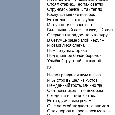
Стоял старик… но так светло
Струилась речка… так тепло
Коснулся мягкий ветерок
Его волос… и так глубок
И звучно тих и золотист
Был пышный лес… и каждый лист
Сверкал так радостно, что вдруг
В безумце замер злой недуг –
И озарилися слегка
Немые губы старика
Под длинной белой бородой
Улыбкой грустной, но живой.
IV
Но вот раздался шум шагов…
И быстро вышел из кустов
Нежданный гость. Он иногда
С отшельником – по вечерам –
Сходился в прежние года…
Его задумчивым речам
Он с детской жадностью внимал…
С тех пор он вырос – возмужал –