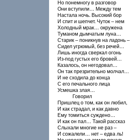
Но понемногу в разговор
Они вступили… Между тем
Настала ночь. Высокий бор
И спит и шепчет. Чуток – нем
Холодный мрак… окружена
Туманом дымчатым луна…
Старик – поникнув на ладонь –
Сидел угрюмый, без речей…
Лишь иногда сверкал огонь
Из-под густых его бровей…
Казалось, он негодовал…
Он так презрительно молчал…
И не сходила до конца
С его печального лица
Усмешка злая…
Говорил
Пришлец о том, как он любил,
И как страдал, и как давно
Ему томиться суждено…
И как он пал… Такой рассказ
Слыхали многие не раз –
И сожалели… нет – едва ль!