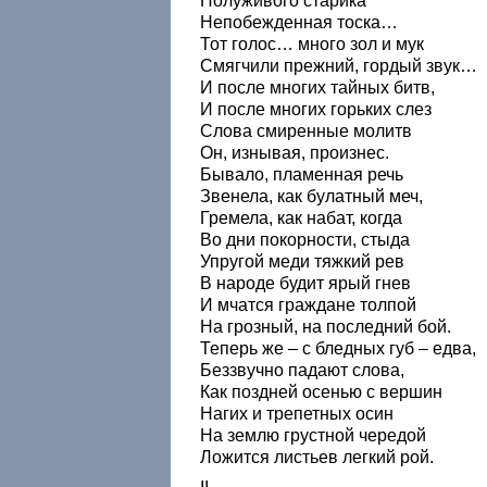
Полуживого старика
Непобежденная тоска…
Тот голос… много зол и мук
Смягчили прежний, гордый звук…
И после многих тайных битв,
И после многих горьких слез
Слова смиренные молитв
Он, изнывая, произнес.
Бывало, пламенная речь
Звенела, как булатный меч,
Гремела, как набат, когда
Во дни покорности, стыда
Упругой меди тяжкий рев
В народе будит ярый гнев
И мчатся граждане толпой
На грозный, на последний бой.
Теперь же – с бледных губ – едва,
Беззвучно падают слова,
Как поздней осенью с вершин
Нагих и трепетных осин
На землю грустной чередой
Ложится листьев легкий рой.