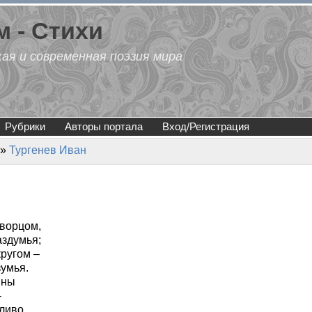
 - Стихи
кая и современная поэзия мира
Рубрики
Авторы портала
Вход/Регистрация
»
Тургенев Иван
ворцом,
аздумья;
кругом –
зумья.
ины
–
ливо