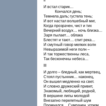
II
И встал старик…
Кончался день;
Темнела даль; густела тень;
И вот настал волшебный миг,
Когда прозрачен, чист и тих
Вечерний воздух… ночь близка…
Заря пылает… облака
Блестят и тают… спит река…
И смутный говор мелких волн
Невыразимой неги полн –
И так торжественны леса,
Так бесконечны небеса…
III
И долго – бледный, как мертвец,
Стоял пустынник… наконец,
Он вышел медленно на свет.
И словно дружеский привет,
Знакомый, любящий, родной,
В вершине липы молодой
Внезапно перелетный шум
Промчался… Сумрачен, угрюм,