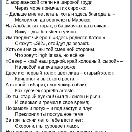
С африканской степи на широкой груди
Через море примчал их сирокко;
– Дальше мне не летать, хоть и здесь благодать, –
Молвил он да вернулся в Марокко.
На Альбанских горах, в башмачках да в очках –
Вижу – два forestiero гуляют;
Им твердит чичерон: «Здесь родился Катон!»
Скажут: «Si?», отойдут да зевают.
Хоть они не сыны той смешной стороны.
Что́ зовут: Inghiltrissa, но всё же
«Север – край наш родной, край холодный, сырой» –
На любой напечатано роже.
Двое их; первый толст; цвет лица – старый холст;
Кривоног и высокого роста, –
А второй, сибарит, слоем жира облит,
Как кусочек capretto arrosto.
Эх ты, старый вулкан! был ты силен и рьян –
И сверкал и гремел в свое время;
Но замолк и потух – и под заступ и плуг
Преклонил ты послушное темя.
За три тысячи лет о тебе вести нет;
Схоронил ты суровое пламя,
Но проснись, взговори, горным пеплом дохни,