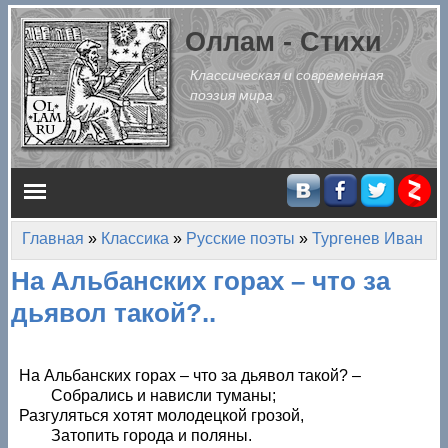
Перейти к основному содержанию
Оллам - Стихи
Классическая и современная
поэзия мира
Главное меню
Главная
»
Классика
»
Русские поэты
»
Тургенев Иван
Вы здесь
На Альбанских горах – что за
дьявол такой?..
На Альбанских горах – что за дьявол такой? –
Собрались и нависли туманы;
Разгуляться хотят молодецкой грозой,
Затопить города и поляны.