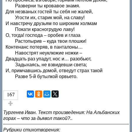
Разверни ты кровавое знамя.
Для незваных гостей ты себя не жалей,
Угости их, старик мой, на славу!
И навстречу друзьям по широким холмам
Покати красногрудую лаву!
О, тогда! господа – оробев и глаза
Растопырив – куда твои плошки!
Контенанс потеряв, в панталоны…
Навострят неуклюжие ножки –
Двадцать раз упадут, нос и… разобьют,
Задыхаясь, не взвидевши света;
И, примчавшись домой, отведут страх такой
Разве 5-й бутылкой орвьето.
167
Голос за!
Тургенев Иван. Текст произведения: На Альбанских
горах – что за дьявол такой?..
Рубрики стихотворения: