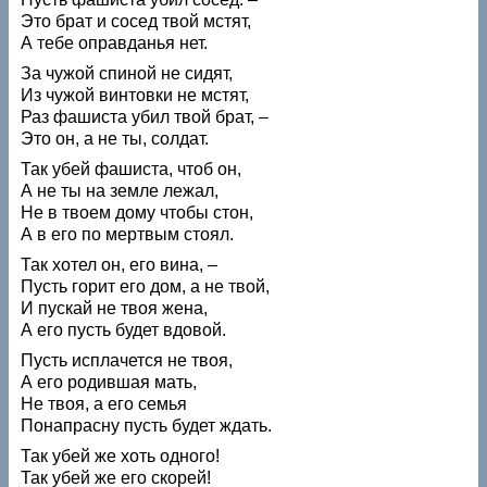
Это брат и сосед твой мстят,
А тебе оправданья нет.
За чужой спиной не сидят,
Из чужой винтовки не мстят,
Раз фашиста убил твой брат, –
Это он, а не ты, солдат.
Так убей фашиста, чтоб он,
А не ты на земле лежал,
Не в твоем дому чтобы стон,
А в его по мертвым стоял.
Так хотел он, его вина, –
Пусть горит его дом, а не твой,
И пускай не твоя жена,
А его пусть будет вдовой.
Пусть исплачется не твоя,
А его родившая мать,
Не твоя, а его семья
Понапрасну пусть будет ждать.
Так убей же хоть одного!
Так убей же его скорей!