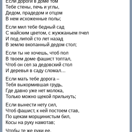
Если дороги в доме том
Тебе стены, печь и углы,
Дедом, прадедом и отцом
В нем исхоженные полы;
Если мил тебе бедный сад
С майским цветом, с жужжаньем пчел
И под липой сто лет назад
В землю вкопанный дедом стол;
Если ты не хочешь, чтоб пол
В твоем доме фашист топтал,
Чтоб он сел за дедовский стол
И деревья в саду сломал…
Если мать тебе дорога –
Тебя выкормившая грудь,
Где давно уже нет молока,
Только можно щекой прильнуть;
Если вынести нету сил,
Чтоб фашист, к ней постоем став,
По щекам морщинистым бил,
Косы на руку намотав;
Чтобы те же руки ее,