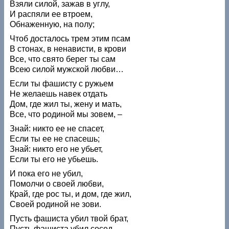
Взяли силой, зажав в углу,
И распяли ее втроем,
Обнаженную, на полу;
Чтоб досталось трем этим псам
В стонах, в ненависти, в крови
Все, что свято берег ты сам
Всею силой мужской любви…
Если ты фашисту с ружьем
Не желаешь навек отдать
Дом, где жил ты, жену и мать,
Все, что родиной мы зовем, –
Знай: никто ее не спасет,
Если ты ее не спасешь;
Знай: никто его не убьет,
Если ты его не убьешь.
И пока его не убил,
Помолчи о своей любви,
Край, где рос ты, и дом, где жил,
Своей родиной не зови.
Пусть фашиста убил твой брат,
Пусть фашиста убил сосед. –