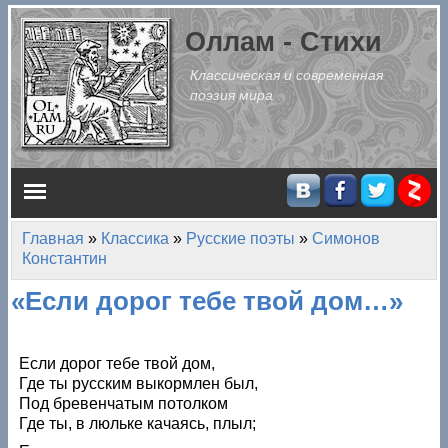
Перейти к основному содержанию
Оллам - Стихи
Классическая и современная
поэзия мира
Главное меню
Главная
»
Классика
»
Русские поэты
»
Симонов
Вы здесь
Константин
«Если дорог тебе твой дом…»
Если дорог тебе твой дом,
Где ты русским выкормлен был,
Под бревенчатым потолком
Где ты, в люльке качаясь, плыл;