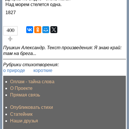
Над морем стелется одна.
1827
400
Голос за!
Пушкин Александр. Текст произведения: Я знаю край:
там на брега...
Рубрики стихотворения:
о природе
короткие
Оллам - тайна слова
О Проекте
Прямая связь
Опубликовать стихи
Статейник
Наши друзья