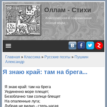
Перейти к основному содержанию
Оллам - Стихи
Классическая и современная
поэзия мира
Главное меню
Главная
»
Классика
»
Русские поэты
»
Пушкин
Вы здесь
Александр
Я знаю край: там на брега...
Я знаю край: там на брега
Уединенно море плещет;
Безоблачно там солнце блещет
На опаленные луга;
Дубрав не видно - степь нагая