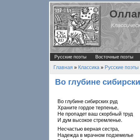
Перейти к основному содержанию
Оллам
Классичес
Русские поэты
Восточные поэты
Главная
»
Классика
»
Русские поэты
Вы здесь
Во глубине сибирских
Во глубине сибирских руд
Храните гордое терпенье,
Не пропадет ваш скорбный труд
И дум высокое стремленье.
Несчастью верная сестра,
Надежда в мрачном подземелье