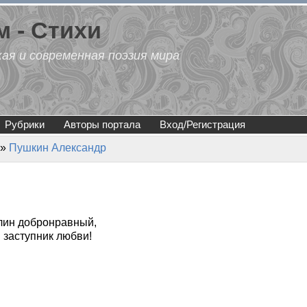
 - Стихи
кая и современная поэзия мира
Рубрики
Авторы портала
Вход/Регистрация
»
Пушкин Александр
елин добронравный,
заступник любви!