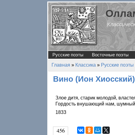
Перейти к основному содержанию
Оллам
Классичес
Русские поэты
Восточные поэты
Главная
»
Классика
»
Русские поэты
Вы здесь
Вино (Ион Хиосский)
Злое дитя, старик молодой, власт
Гордость внушающий нам, шумный 
1833
456