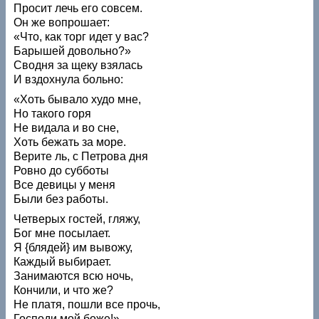
Просит лечь его совсем.
Он же вопрошает:
«Что, как торг идет у вас?
Барышей довольно?»
Сводня за щеку взялась
И вздохнула больно:
«Хоть бывало худо мне,
Но такого горя
Не видала и во сне,
Хоть бежать за море.
Верите ль, с Петрова дня
Ровно до субботы
Все девицы у меня
Были без работы.
Четверых гостей, гляжу,
Бог мне посылает.
Я {блядей} им вывожу,
Каждый выбирает.
Занимаются всю ночь,
Кончили, и что же?
Не платя, пошли все прочь,
Господи мой боже!»