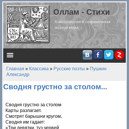
Перейти к основному содержанию
Оллам - Стихи
Классическая и современная
поэзия мира
Главное меню
Главная
»
Классика
»
Русские поэты
»
Пушкин
Вы здесь
Александр
Сводня грустно за столом...
Сводня грустно за столом
Карты разлагает.
Смотрят барышни кругом,
Сводня им гадает:
«Три девятки, туз червей