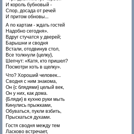
И король бубновый -
Спор, досада от речей
И притом обновы...
А по картам - ждать гостей
Надобно сегодня».
Вдруг стучатся у дверей;
Барышни и сводня
Встали, отодвинув стол,
Все толкнули {целку},
Шепчут: «Катя, кто пришел?
Посмотри хоть в щелку».
Что? Хороший человек...
Сводня с ним знакома,
Он {с блядями} целый век,
Он у них, как дома.
{Бляди} в кухню руки мыть
Кинулись прыжками,
Обуваться, пукли взбить,
Прыскаться духами.
Гостя сводня между тем
Ласково встречает,