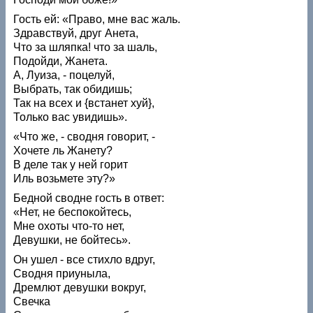
Гость ей: «Право, мне вас жаль.
Здравствуй, друг Анета,
Что за шляпка! что за шаль,
Подойди, Жанета.
А, Луиза, - поцелуй,
Выбрать, так обидишь;
Так на всех и {встанет хуй},
Только вас увидишь».
«Что же, - сводня говорит, -
Хочете ль Жанету?
В деле так у ней горит
Иль возьмете эту?»
Бедной сводне гость в ответ:
«Нет, не беспокойтесь,
Мне охоты что-то нет,
Девушки, не бойтесь».
Он ушел - все стихло вдруг,
Сводня приуныла,
Дремлют девушки вокруг,
Свечка