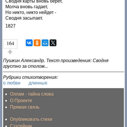
Сводня карты вновь берет,
Молча вновь гадает,
Но никто, никто нейдет -
Сводня засыпает.
1827
164
Голос за!
Пушкин Александр. Текст произведения: Сводня
грустно за столом...
Рубрики стихотворения:
о любви
длинные
Оллам - тайна слова
О Проекте
Прямая связь
Опубликовать стихи
Статейник