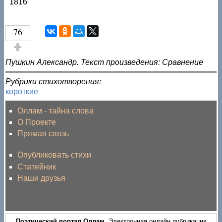
1816
76
Голос за!
Пушкин Александр. Текст произведения: Сравнение
Рубрики стихотворения:
короткие
Оллам - тайна слова
О Проекте
Прямая связь
Опубликовать стихи
Статейник
Наши друзья
Поэтический портал Оллам
. Электронная онлайн публикация