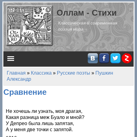
Перейти к основному содержанию
Оллам - Стихи
Классическая и современная
поэзия мира
Главное меню
Главная
»
Классика
»
Русские поэты
»
Пушкин
Вы здесь
Александр
Сравнение
Не хочешь ли узнать, моя драгая,
Какая разница меж Буало и мной?
У Депрео была лишь запятая,
А у меня две точки с запятой.