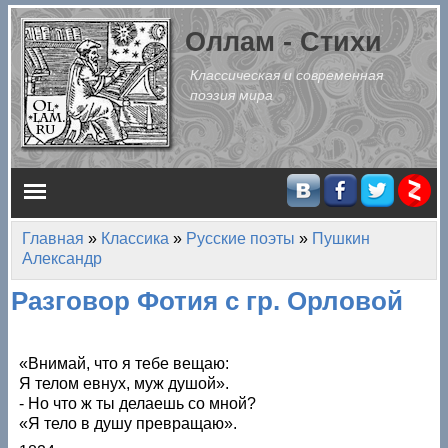
Перейти к основному содержанию
Оллам - Стихи
Классическая и современная
поэзия мира
Главное меню
Главная
»
Классика
»
Русские поэты
»
Пушкин
Вы здесь
Александр
Разговор Фотия с гр. Орловой
«Внимай, что я тебе вещаю:
Я телом евнух, муж душой».
- Но что ж ты делаешь со мной?
«Я тело в душу превращаю».