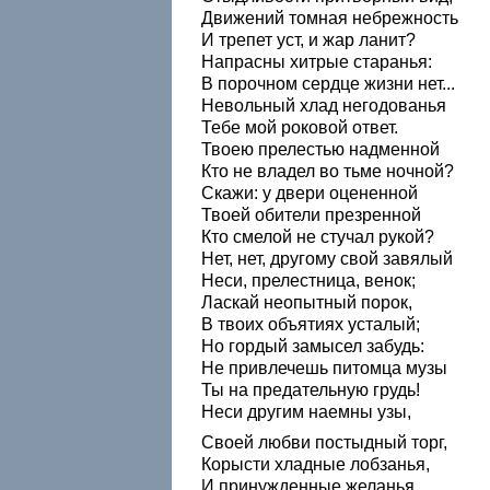
Движений томная небрежность
И трепет уст, и жар ланит?
Напрасны хитрые старанья:
В порочном сердце жизни нет...
Невольный хлад негодованья
Тебе мой роковой ответ.
Твоею прелестью надменной
Кто не владел во тьме ночной?
Скажи: у двери оцененной
Твоей обители презренной
Кто смелой не стучал рукой?
Нет, нет, другому свой завялый
Неси, прелестница, венок;
Ласкай неопытный порок,
В твоих объятиях усталый;
Но гордый замысел забудь:
Не привлечешь питомца музы
Ты на предательную грудь!
Неси другим наемны узы,
Своей любви постыдный торг,
Корысти хладные лобзанья,
И принужденные желанья,