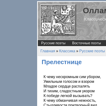
Перейти к основному содержанию
Оллам
Классичес
Русские поэты
Восточные поэты
Главная
»
Классика
»
Русские поэты
Вы здесь
Прелестнице
К чему нескромным сим убором,
Умильным голосом и взором
Младое сердце распалять
И тихим, сладостным укором
К победе легкой вызывать?
К чему обманчивая нежность,
Стыдливости притворный вид,