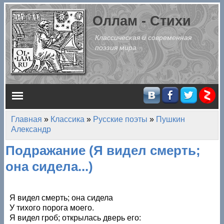
Перейти к основному содержанию
Оллам - Стихи
Классическая и современная
поэзия мира
Главное меню
Главная
»
Классика
»
Русские поэты
»
Пушкин
Вы здесь
Александр
Подражание (Я видел смерть;
она сидела...)
Я видел смерть; она сидела
У тихого порога моего.
Я видел гроб; открылась дверь его: