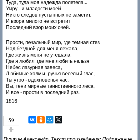
Туда, туда моя надежда полетела...
Умру - и младости моей
Никто следов пустынных не заметит,
И взора милого не встретит
Последний взор моих очей.
. . . . . . . . . . . . . . . . . . . . .
Прости, печальный мир, где темная стез
Над бездной для меня лежала,
Где жизнь меня не утешала,
Где я любил, где мне любить нельзя!
Небес лазурная завеса,
Любимые холмы, ручья веселый глас,
Ты утро - вдохновенья час,
Вы, тени мирные таинственного леса,
И все - прости в последний раз.
1816
59
Голос за!
Пушкин Александр. Текст произведения: Подражание