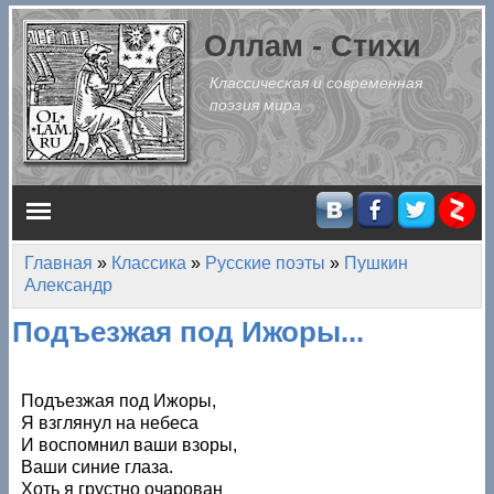
Перейти к основному содержанию
Оллам - Стихи
Классическая и современная
поэзия мира
Главное меню
Главная
»
Классика
»
Русские поэты
»
Пушкин
Вы здесь
Александр
Подъезжая под Ижоры...
Подъезжая под Ижоры,
Я взглянул на небеса
И воспомнил ваши взоры,
Ваши синие глаза.
Хоть я грустно очарован