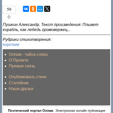
59
Голос за!
Пушкин Александр. Текст произведения: Плывет
корабль, как лебедь громовержец...
Рубрики стихотворения:
короткие
Оллам - тайна слова
О Проекте
Прямая связь
Опубликовать стихи
Статейник
Наши друзья
Поэтический портал Оллам
. Электронная онлайн публикация