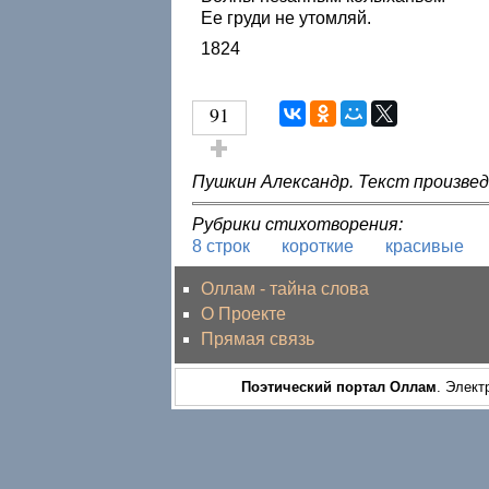
Ее груди не утомляй.
1824
91
Голос за!
Пушкин Александр. Текст произвед
Рубрики стихотворения:
8 строк
короткие
красивые
Оллам - тайна слова
О Проекте
Прямая связь
Поэтический портал Оллам
. Элект