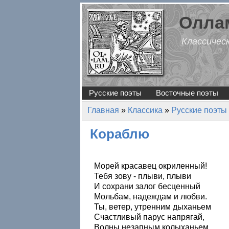
Перейти к основному содержанию
Оллам
Классичес
Русские поэты
Восточные поэты
Главная
»
Классика
»
Русские поэты
Вы здесь
Кораблю
Морей красавец окриленный!
Тебя зову - плыви, плыви
И сохрани залог бесценный
Мольбам, надеждам и любви.
Ты, ветер, утренним дыханьем
Счастливый парус напрягай,
Волны незапным колыханьем