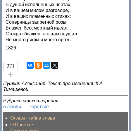
В душой исполненных чертах,
И в вашем милом разговоре,
И в ваших пламенных стихах;
Соперницы запретной розы
Блажен бессмертный идеал...
Стократ блажен, кто вам внушал
Не много рифм и много прозы.
1826
371
Голос за!
Пушкин Александр. Текст произведения: К А.
Тимашевой
Рубрики стихотворения:
о любви
короткие
Оллам - тайна слова
О Проекте