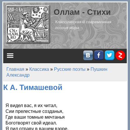
Перейти к основному содержанию
Оллам - Стихи
Классическая и современная
поэзия мира
Главное меню
Главная
»
Классика
»
Русские поэты
»
Пушкин
Вы здесь
Александр
К А. Тимашевой
Я видел вас, я их читал,
Сии прелестные созданья,
Где ваши томные мечтанья
Боготворят свой идеал.
Я пил отраву в вашем взоре,