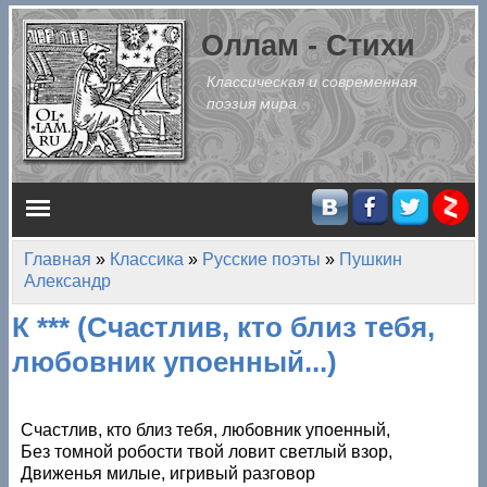
Перейти к основному содержанию
Оллам - Стихи
Классическая и современная
поэзия мира
Главное меню
Главная
»
Классика
»
Русские поэты
»
Пушкин
Вы здесь
Александр
К *** (Счастлив, кто близ тебя,
любовник упоенный...)
Счастлив, кто близ тебя, любовник упоенный,
Без томной робости твой ловит светлый взор,
Движенья милые, игривый разговор