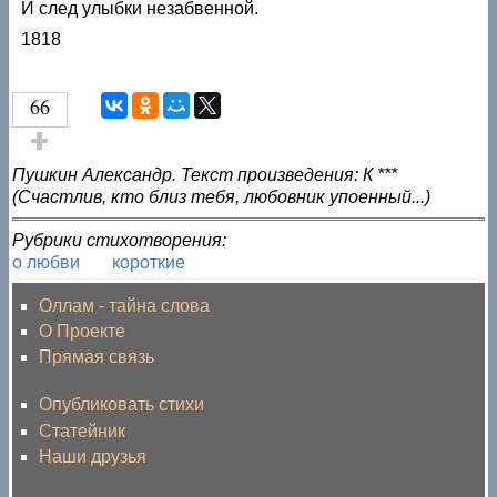
И след улыбки незабвенной.
1818
66
Голос за!
Пушкин Александр. Текст произведения: К ***
(Счастлив, кто близ тебя, любовник упоенный...)
Рубрики стихотворения:
о любви
короткие
Оллам - тайна слова
О Проекте
Прямая связь
Опубликовать стихи
Статейник
Наши друзья