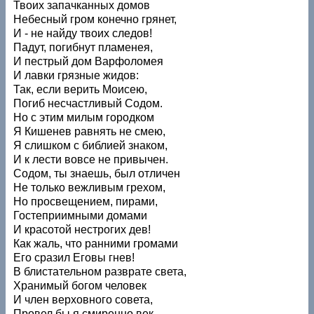
Твоих запачканных домов
Небесный гром конечно грянет,
И - не найду твоих следов!
Падут, погибнут пламенея,
И пестрый дом Варфоломея
И лавки грязные жидов:
Так, если верить Моисею,
Погиб несчастливый Содом.
Но с этим милым городком
Я Кишенев равнять не смею,
Я слишком с библией знаком,
И к лести вовсе не привычен.
Содом, ты знаешь, был отличен
Не только вежливым грехом,
Но просвещением, пирами,
Гостеприимными домами
И красотой нестрогих дев!
Как жаль, что ранними громами
Его сразил Еговы гнев!
В блистательном разврате света,
Хранимый богом человек
И член верховного совета,
Провел бы я смиренно век