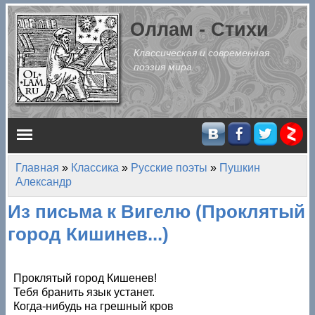
Перейти к основному содержанию
Оллам - Стихи
Классическая и современная
поэзия мира
Главное меню
Главная
»
Классика
»
Русские поэты
»
Пушкин
Вы здесь
Александр
Из письма к Вигелю (Проклятый
город Кишинев...)
Проклятый город Кишенев!
Тебя бранить язык устанет.
Когда-нибудь на грешный кров