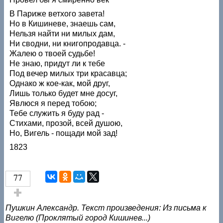
В Париже ветхого завета!
Но в Кишиневе, знаешь сам,
Нельзя найти ни милых дам,
Ни сводни, ни книгопродавца. -
Жалею о твоей судьбе!
Не знаю, придут ли к тебе
Под вечер милых три красавца;
Однако ж кое-как, мой друг,
Лишь только будет мне досуг,
Явлюся я перед тобою;
Тебе служить я буду рад -
Стихами, прозой, всей душою,
Но, Вигель - пощади мой зад!
1823
77
Голос за!
Пушкин Александр. Текст произведения: Из письма к
Вигелю (Проклятый город Кишинев...)